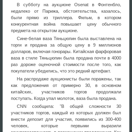
В субботу на аукционе Osenat в Фонтенбло,
недалеко от Парижа, обстоятельства, казалось,
были прямо из триллера. Фильм, в котором
конкурентная война повышает цену обычного
предмета на открытом аукционе.
Сине-белая ваза Тяньцюпин была выставлена на
торги и продана за общую цену в 9 миллионов
долларов, включая гонорары. Китайская фарфоровая
ваза в стиле Тяньцюпин была продана почти в 4000
раз дороже оценочной стоимости после того, как
покупатели убедились, что это редкий артефакт.
На распродаже аукционисты были поражены, так
как предложения от примерно 30, в основном
китайских, участников торгов продолжали
поступать. Когда упал молоток, ваза была продана.
CNN сообщила: "В общей сложности 30
участников торгов, каждый из которых должен был
внести депозит для участия, появились из 300-400
человек, которые первыми выразили