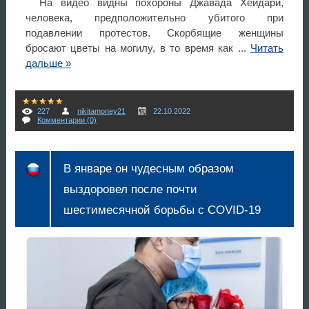
На видео видны похороны Джавада Хейдари,
человека, предположительно убитого при
подавлении протестов. Скорбящие женщины
бросают цветы на могилу, в то время как
...
Читать
дальше »
227
nikitamoney21
22.10.2022
Комментарии (0)
В январе он чудесным образом
выздоровел после почти
шестимесячной борьбы с COVID-19