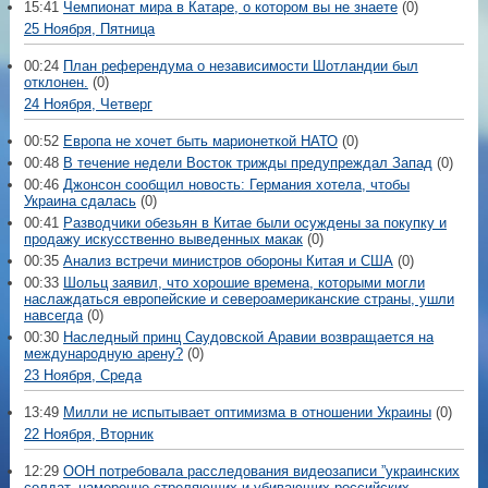
15:41
Чемпионат мира в Катаре, о котором вы не знаете
(0)
25 Ноября, Пятница
00:24
План референдума о независимости Шотландии был
отклонен.
(0)
24 Ноября, Четверг
00:52
Европа не хочет быть марионеткой НАТО
(0)
00:48
В течение недели Восток трижды предупреждал Запад
(0)
00:46
Джонсон сообщил новость: Германия хотела, чтобы
Украина сдалась
(0)
00:41
Разводчики обезьян в Китае были осуждены за покупку и
продажу искусственно выведенных макак
(0)
00:35
Анализ встречи министров обороны Китая и США
(0)
00:33
Шольц заявил, что хорошие времена, которыми могли
наслаждаться европейские и североамериканские страны, ушли
навсегда
(0)
00:30
Наследный принц Саудовской Аравии возвращается на
международную арену?
(0)
23 Ноября, Среда
13:49
Милли не испытывает оптимизма в отношении Украины
(0)
22 Ноября, Вторник
12:29
ООН потребовала расследования видеозаписи ”украинских
солдат, намеренно стреляющих и убивающих российских