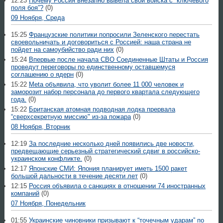
12:23
Почему Россия внезапно вывела свои войска с “ключевого
поля боя”?
(0)
09 Ноября, Среда
15:25
Французские политики попросили Зеленского перестать
своевольничать и договориться с Россией: наша страна не
пойдет на самоубийство ради них
(0)
15:24
Впервые после начала СВО Соединенные Штаты и Россия
проведут переговоры по единственному оставшемуся
соглашению о ядерн
(0)
15:22
Meta объявила, что уволит более 11 000 человек и
заморозит набор персонала до первого квартала следующего
года.
(0)
15:22
Британская атомная подводная лодка прервала
“сверхсекретную миссию" из-за пожара
(0)
08 Ноября, Вторник
12:19
За последние несколько дней появились две новости,
предвещающие серьезный стратегический сдвиг в российско-
украинском конфликте.
(0)
12:17
Японские СМИ: Япония планирует иметь 1500 ракет
большой дальности в течение десяти лет
(0)
12:15
Россия объявила о санкциях в отношении 74 иностранных
компаний
(0)
07 Ноября, Понедельник
01:55
Украинские чиновники призывают к “точечным ударам” по