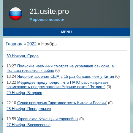
21.usite.pro
Мировые новости
MENU
Главная
»
2022
»
Ноябрь
30 Ноября, Среда
13:27
Польские наемники смотрят на украинцев свысока, а
Польша готовится к войне
(0)
13:24
Ядерный арсенал США в 15 раз больше, чем у Китая
(0)
13:22
Медведев предупредил, что НАТО рассматривает
возможность предоставления Украине ракет ”Пэтриот"
(0)
29 Ноября, Вторник
22:10
Сунак пригрозил "противостоять Китаю и России”
(0)
28 Ноября, Понедельник
19:59
Украинские беженцы и европейцы
(0)
27 Ноября, Воскресенье