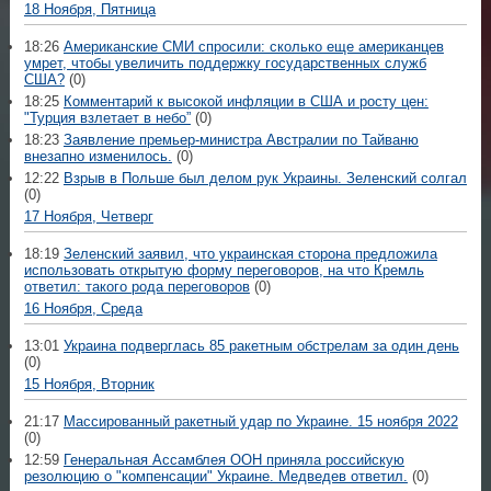
18 Ноября, Пятница
18:26
Американские СМИ спросили: сколько еще американцев
умрет, чтобы увеличить поддержку государственных служб
США?
(0)
18:25
Комментарий к высокой инфляции в США и росту цен:
"Турция взлетает в небо”
(0)
18:23
Заявление премьер-министра Австралии по Тайваню
внезапно изменилось.
(0)
12:22
Взрыв в Польше был делом рук Украины. Зеленский солгал
(0)
17 Ноября, Четверг
18:19
Зеленский заявил, что украинская сторона предложила
использовать открытую форму переговоров, на что Кремль
ответил: такого рода переговоров
(0)
16 Ноября, Среда
13:01
Украина подверглась 85 ракетным обстрелам за один день
(0)
15 Ноября, Вторник
21:17
Массированный ракетный удар по Украине. 15 ноября 2022
(0)
12:59
Генеральная Ассамблея ООН приняла российскую
резолюцию о "компенсации" Украине. Медведев ответил.
(0)