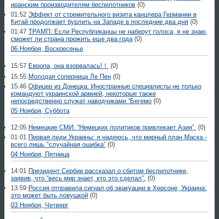
иранским производителям беспилотников
(0)
01:52
Эффект от стремительного визита канцлера Германии в
Китай продолжает бурлить на Западе в последние два дня
(0)
01:47
ТРАМП: Если Республиканцы не наберут голоса, я не знаю,
сможет ли страна прожить еще два года
(0)
06 Ноября, Воскресенье
15:57
Европа, она взорвалась!！
(0)
15:55
Молодая соперница Ле Пен
(0)
15:46
Офицер из Донецка: Иностранные специалисты не только
командуют украинской армией, некоторые также
непосредственно служат наводчиками “Бегемо
(0)
05 Ноября, Суббота
12:05
Немецкие СМИ: “Немецких политиков привлекает Азия”.
(0)
01:01
Первая леди Украины: я надеюсь, что мирный план Маска -
всего лишь "случайная ошибка”
(0)
04 Ноября, Пятница
14:01
Президент Сербии рассказал о сбитом беспилотнике,
заявив, что “весь мир знает, кто это сделал”.
(0)
13:59
Россия отправила сигнал об эвакуации в Херсоне, Украина:
это может быть ловушкой
(0)
03 Ноября, Четверг