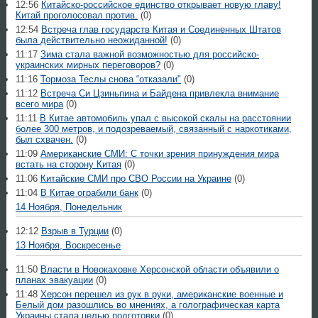
12:56
Китайско-российское единство открывает новую главу!
Китай проголосовал против.
(0)
12:54
Встреча глав государств Китая и Соединенных Штатов
была действительно неожиданной!
(0)
11:17
Зима стала важной возможностью для российско-
украинских мирных переговоров?
(0)
11:16
Тормоза Теслы снова “отказали"
(0)
11:12
Встреча Си Цзиньпина и Байдена привлекла внимание
всего мира
(0)
11:11
В Китае автомобиль упал с высокой скалы на расстоянии
более 300 метров, и подозреваемый, связанный с наркотиками,
был схвачен.
(0)
11:09
Американские СМИ: С точки зрения принуждения мира
встать на сторону Китая
(0)
11:06
Китайские СМИ про СВО России на Украине
(0)
11:04
В Китае ограбили банк
(0)
14 Ноября, Понедельник
12:12
Взрыв в Турции
(0)
13 Ноября, Воскресенье
11:50
Власти в Новокаховке Херсонской области объявили о
планах эвакуации
(0)
11:48
Херсон перешел из рук в руки, американские военные и
Белый дом разошлись во мнениях, а голографическая карта
Украины стала целью подготовки
(0)