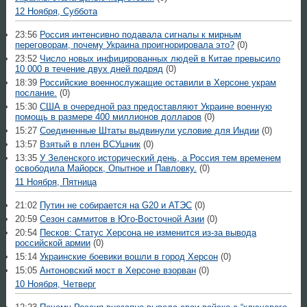
12 Ноября, Суббота
23:56
Россия интенсивно подавала сигналы к мирным
переговорам, почему Украина проигнорировала это?
(0)
23:52
Число новых инфицированных людей в Китае превысило
10 000 в течение двух дней подряд
(0)
18:39
Российские военнослужащие оставили в Херсоне украм
послание.
(0)
15:30
США в очередной раз предоставляют Украине военную
помощь в размере 400 миллионов долларов
(0)
15:27
Соединенные Штаты выдвинули условие для Индии
(0)
13:57
Взятый в плен ВСУшник
(0)
13:35
У Зеленского исторический день, а Россия тем временем
освободила Майорск, Опытное и Павловку.
(0)
11 Ноября, Пятница
21:02
Путин не собирается на G20 и АТЭС
(0)
20:59
Сезон саммитов в Юго-Восточной Азии
(0)
20:54
Песков: Статус Херсона не изменится из-за вывода
российской армии
(0)
15:14
Украинские боевики вошли в город Херсон
(0)
15:05
Антоновский мост в Херсоне взорван
(0)
10 Ноября, Четверг