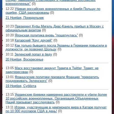
военнопленных"
(0)
12:22
Убивая российских военнопленных и бомбя Польшу по
ошибке, США разочарованы
(0)
21 Ноября, Понедельник
10:23
Президент Кубы Мигель Диас-Канель прибыл в Москву с
официальным визитом
(0)
10:20
Японская политика вновь "пошатнулась”
(0)
10:18
Катарский ”Круг друзей"
(0)
10:12
Как только бывшего посла Украины в Германии повысили в
должности, он позвонил Шольцу
(0)
10:11
Зеленский попал в беду
(0)
20 Ноября, Воскресенье
13:05
Маск восстановил аккаунт Трампа в Twitter, Трамп: не
заинтересован
(0)
13:01
Французские политики призвали Францию “прекратить
поддерживать Зеленского”
(0)
19 Ноября, Суббота
13:15
Украинские боевики намеренно расстреляли и убили более
10 российских военнопленных. Организация Объединенных
Наций призывает расследовать
(0)
13:11
Игроки, участвующие в чемпионате мира в Катаре получат
по 10 000 долларов США в день!
(0)