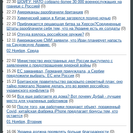
22:30
ШОЙГУ: НАТО собрало более 30 000 военнослужащих на
границе с Россией
(0)
22:23
Американцы разоблачили британцев
(0)
22:21
Химический завод в Китае загорелся поздно ночью
(0)
22:20
Приближается решающая битва за Херсон?Соединенные
Штаты разоблачили себя тем, что на Украине есть их солдаты
(0)
12:16
Откуда взялось российское оружие?
(0)
12:11
Американские СМИ заявили, что Иран планирует напасть
на Саудовскую Аравию.
(0)
02 Ноября, Среда
22:02
Министерство иностранных дел России выступило с
заявлением о предотвращении ядерной войны
(0)
15:26
ЕС заманивал, Германия принуждала, а Сербии
предложили выбрать: ЕС или Россия
(0)
15:23
Британское правительство раскрыло секретный план: оно
тайно помогало Украине делать это во время российско-
украинского конфликта
(0)
00:54
Все еще работаете из дома? Вот почему Дубай - лучшее
место для удаленных работников
(0)
00:50
После того, как работники покидают объект, пораженный
Covid, китайская фабрика iPhone предлагает бонусы тем, кто
остается
(0)
01 Ноября, Вторник
16:06
Украина должна проявлять больше благодарности
(0)